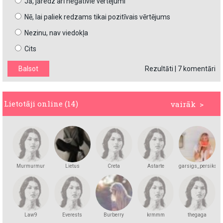
Jā, jāredz arī negatīvie vērtējumi
Nē, lai paliek redzams tikai pozitīvais vērtējums
Nezinu, nav viedokļa
Cits
Rezultāti
|
7 komentāri
Lietotāji online (14)
vairāk >
Murmurmur
Lietus
Creta
Astarte
garsigs_persiks
Law9
Everests
Burberry
krmmm
thegaga