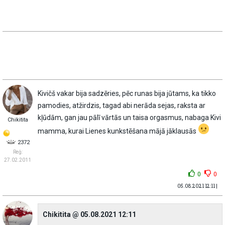
Kivičš vakar bija sadzēries, pēc runas bija jūtams, ka tikko
pamodies, atžirdzis, tagad abi nerāda sejas, raksta ar
kļūdām, gan jau pālī vārtās un taisa orgasmus, nabaga Kivi
Chikitita
mamma, kurai Lienes kunkstēšana mājā jāklausās
2372
Reģ:
27.02.2011
0
0
05.08.2021 12:11 |
Chikitita @ 05.08.2021 12:11