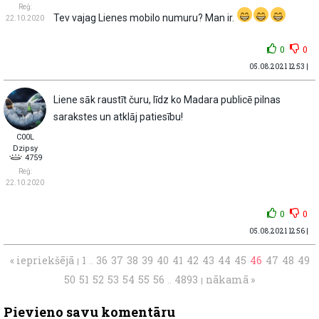
Reģ:
Tev vajag Lienes mobilo numuru? Man ir.
22.10.2020
0
0
05.08.2021 12:53 |
Liene sāk raustīt čuru, līdz ko Madara publicē pilnas
sarakstes un atklāj patiesību!
C00L
Dzipsy
4759
Reģ:
22.10.2020
0
0
05.08.2021 12:56 |
« iepriekšējā
1
36
37
38
39
40
41
42
43
44
45
46
47
48
49
|
..
50
51
52
53
54
55
56
4893
nākamā »
..
|
Pievieno savu komentāru