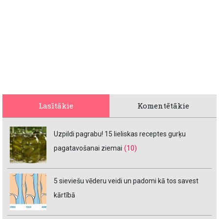
Lasītākie
Komentētākie
Uzpildi pagrabu! 15 lieliskas receptes gurķu
pagatavošanai ziemai
(10)
5 sieviešu vēderu veidi un padomi kā tos savest
kārtībā