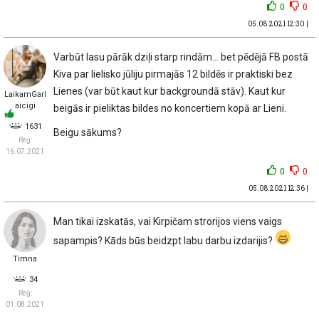
0
0
05.08.2021 12:30 |
Varbūt lasu pārāk dziļi starp rindām… bet pēdējā FB postā
Kiva par lielisko jūliju pirmajās 12 bildēs ir praktiski bez
Lienes (var būt kaut kur backgroundā stāv). Kaut kur
LaikamGarl
aicigi
beigās ir pieliktas bildes no koncertiem kopā ar Lieni.
1631
Beigu sākums?
Reģ:
16.07.2021
0
0
05.08.2021 12:36 |
Man tikai izskatās, vai Kirpičam strorijos viens vaigs
sapampis? Kāds būs beidzpt labu darbu izdarijis?
Timna
34
Reģ:
01.08.2021