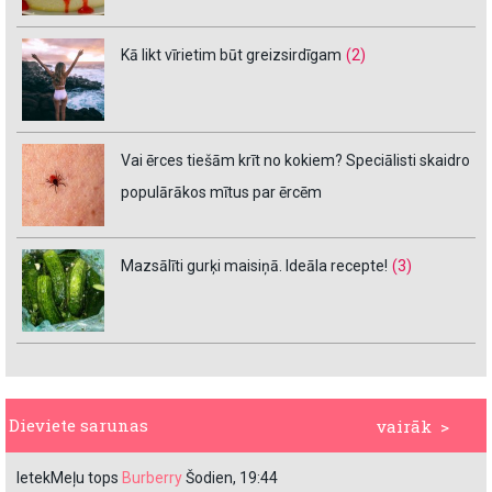
Kā likt vīrietim būt greizsirdīgam
(2)
Vai ērces tiešām krīt no kokiem? Speciālisti skaidro
populārākos mītus par ērcēm
Mazsālīti gurķi maisiņā. Ideāla recepte!
(3)
Dieviete sarunas
vairāk >
IetekMeļu tops
Burberry
Šodien, 19:44