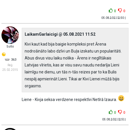
0
0
05.08.2021 12:50 |
LaikamGarlaicigi @ 05.08.2021 11:52
Kivi kaut kad bija baigie kompleksi pret Ārena
Sofiii
nodrošināto labo dzīvi un Buļa izskatu un popularitāti.
Abus divus visu laiku nolika - Ārens ir neglītākais
363
Latvijas vīrietis, kas ar visu savu naudu nedarīja Lieni
Reģ:
25.02.2015
laimīgu ne dienu, un tās n-tās reizes par to ka Bulis
nespēj apmierināt Lieni. Tikai ar Kivi Lienei mūžā bijis
orgasms.
Liene - Kivja seksa verdzene respektīvi Netīrā Izaura.
0
0
05.08.2021 12:51 |