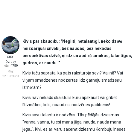
Kivis par skaudību: "Neglīti, netalantīgi, neko dzīvē
neizdarījuši cilvēki, bez naudas, bez nekādas
perspektīvas dzīvē, ņirdz un apdirš smukos, talantīgos,
C00L
Dzipsy
gudros, ar naudu.."
4759
Reģ:
Kivis taču saprata, ka pats raksturoja sevi? Vai nē? Vai
22.10.2020
viņam smadzenes nodzertas līdz garneļu smadzeņu
izmēram?
Kivis nav nekāds skaistulis kuru apskaust vai gribēt
līdzināties, liels, noaudzis, nodzēries padibenis!
Kivis savu talantu ir nodzēris. Tās pēdējās dziesmas
"vanna, vanna, tu esi mana jēga, nauda, nauda mana
jēga..". Kivi, es arī varu sacerēt dziesmu Kombuļu Ineses