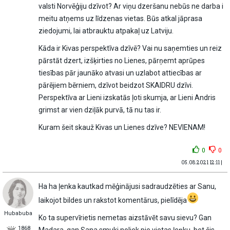
valsti Norvēģiju dzīvot? Ar viņu dzeršanu nebūs ne darba i
meitu atņems uz līdzenas vietas. Būs atkal jāprasa
ziedojumi, lai atbrauktu atpakaļ uz Latviju.
Kāda ir Kivas perspektīva dzīvē? Vai nu saņemties un reiz
pārstāt dzert, izšķirties no Lienes, pārņemt aprūpes
tiesības pār jaunāko atvasi un uzlabot attiecības ar
pārējiem bērniem, dzīvot beidzot SKAIDRU dzīvi.
Perspektīva ar Lieni izskatās ļoti skumja, ar Lieni Andris
grimst ar vien dziļāk purvā, tā nu tas ir.
Kuram šeit skauž Kivas un Lienes dzīve? NEVIENAM!
0
0
05.08.2021 12:11 |
Ha ha ļenka kautkad mēģinājusi sadraudzēties ar Sanu,
laikojot bildes un rakstot komentārus, pielīdēja
Hubabuba
Ko ta supervīrietis nemetas aizstāvēt savu sievu? Gan
1868
Madara, gan Sana smuki noliek pie vietas ļeņku, bet šis