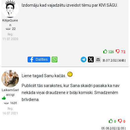
Izdomāju kad vajadzētu izveidot tēmu par KIVI SĀGU.
KitijaQuee
n
22
Reģ:
11.07.2020
126
72
Dalīties
18.07.2021 14:48 |
Liene tagad Sanu kačās.
Publicēt tās sarakstes, kur Sana skaidri pasaka ka nav
LaikamGarl
nekāda viņai draudzene ir bišķi komiski. Smadzenēm
aicigi
brīvdiena.
1631
Reģ:
16.07.2021
0
0
05.08.2021 12:05 |