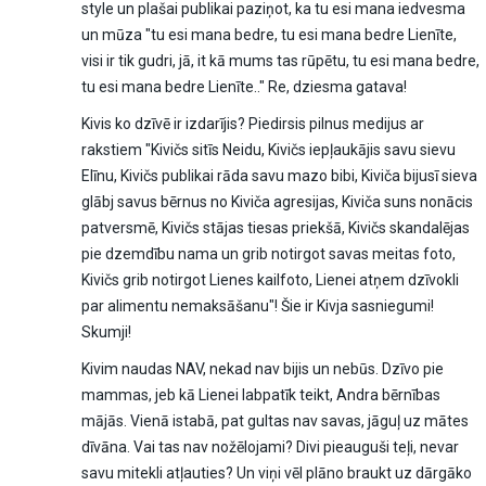
style un plašai publikai paziņot, ka tu esi mana iedvesma
un mūza "tu esi mana bedre, tu esi mana bedre Lienīte,
visi ir tik gudri, jā, it kā mums tas rūpētu, tu esi mana bedre,
tu esi mana bedre Lienīte.." Re, dziesma gatava!
Kivis ko dzīvē ir izdarījis? Piedirsis pilnus medijus ar
rakstiem "Kivičs sitīs Neidu, Kivičs iepļaukājis savu sievu
Elīnu, Kivičs publikai rāda savu mazo bibi, Kiviča bijusī sieva
glābj savus bērnus no Kiviča agresijas, Kiviča suns nonācis
patversmē, Kivičs stājas tiesas priekšā, Kivičs skandalējas
pie dzemdību nama un grib notirgot savas meitas foto,
Kivičs grib notirgot Lienes kailfoto, Lienei atņem dzīvokli
par alimentu nemaksāšanu"! Šie ir Kivja sasniegumi!
Skumji!
Kivim naudas NAV, nekad nav bijis un nebūs. Dzīvo pie
mammas, jeb kā Lienei labpatīk teikt, Andra bērnības
mājās. Vienā istabā, pat gultas nav savas, jāguļ uz mātes
dīvāna. Vai tas nav nožēlojami? Divi pieauguši teļi, nevar
savu mitekli atļauties? Un viņi vēl plāno braukt uz dārgāko