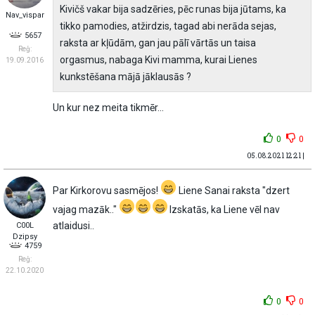
Kivičš vakar bija sadzēries, pēc runas bija jūtams, ka
Nav_vispar
tikko pamodies, atžirdzis, tagad abi nerāda sejas,
5657
raksta ar kļūdām, gan jau pālī vārtās un taisa
Reģ:
orgasmus, nabaga Kivi mamma, kurai Lienes
19.09.2016
kunkstēšana mājā jāklausās ?
Un kur nez meita tikmēr...
0
0
05.08.2021 12:21 |
Par Kirkorovu sasmējos!
Liene Sanai raksta "dzert
vajag mazāk.."
Izskatās, ka Liene vēl nav
atlaidusi..
C00L
Dzipsy
4759
Reģ:
22.10.2020
0
0