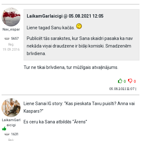
LaikamGarlaicigi @ 05.08.2021 12:05
Liene tagad Sanu kačās.
Nav_vispar
Publicēt tās sarakstes, kur Sana skaidri pasaka ka nav
5657
Reģ:
nekāda viņai draudzene ir bišķi komiski. Smadzenēm
19.09.2016
brīvdiena.
Tur ne tikai brīvdiena, tur mūžīgais atvaļinājums.
0
0
05.08.2021 12:07 |
Liene Sanai IG story: “Kas pieskata Tavu puisīti? Anna vai
Kaspars?”
LaikamGarl
Es ceru ka Sana atbildēs “Ārens”
aicigi
1631
Reģ: