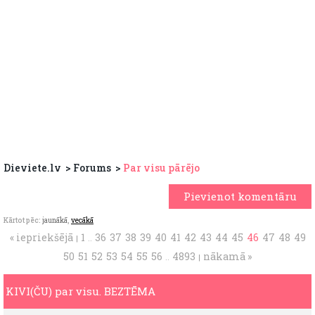
Dieviete.lv
Forums
Par visu pārējo
Pievienot komentāru
Kārtot pēc:
jaunākā
,
vecākā
« iepriekšējā
1
36
37
38
39
40
41
42
43
44
45
46
47
48
49
|
..
50
51
52
53
54
55
56
4893
nākamā »
..
|
KIVI(ČU) par visu. BEZTĒMA