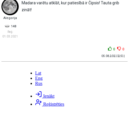
Madara varētu atklāt, kur patiesībā ir Čipsis! Tauta grib
zināt!
Alegorija
148
Reģ:
01.03.2021
0
0
05.08.2021 12:51 |