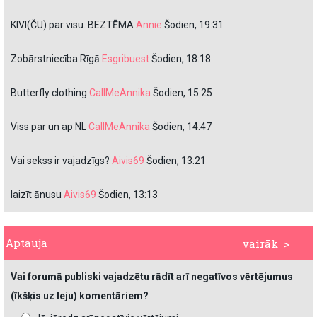
KIVI(ČU) par visu. BEZTĒMA
Annie
Šodien, 19:31
Zobārstniecība Rīgā
Esgribuest
Šodien, 18:18
Butterfly clothing
CallMeAnnika
Šodien, 15:25
Viss par un ap NL
CallMeAnnika
Šodien, 14:47
Vai sekss ir vajadzīgs?
Aivis69
Šodien, 13:21
laizīt ānusu
Aivis69
Šodien, 13:13
Aptauja
vairāk >
Vai forumā publiski vajadzētu rādīt arī negatīvos vērtējumus
(īkšķis uz leju) komentāriem?