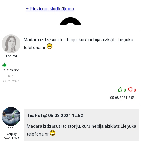
Madara izdzēsusi to storiju, kurā nebija aizklāts Lieņuka
telefona nr
TeaPot
26051
Reģ:
27.01.2021
0
0
05.08.2021 12:52 |
TeaPot @ 05.08.2021 12:52
Madara izdzēsusi to storiju, kurā nebija aizklāts Lieņuka
C00L
telefona nr
Dzipsy
4759