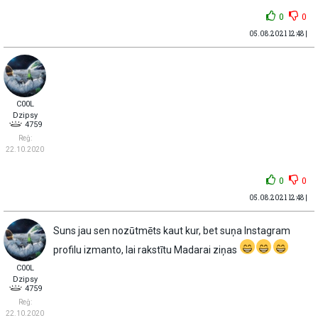
0
0
05.08.2021 12:48 |
C00L
Dzipsy
4759
Reģ:
22.10.2020
0
0
05.08.2021 12:48 |
Suns jau sen nozūtmēts kaut kur, bet suņa Instagram
profilu izmanto, lai rakstītu Madarai ziņas
C00L
Dzipsy
4759
Reģ:
22.10.2020