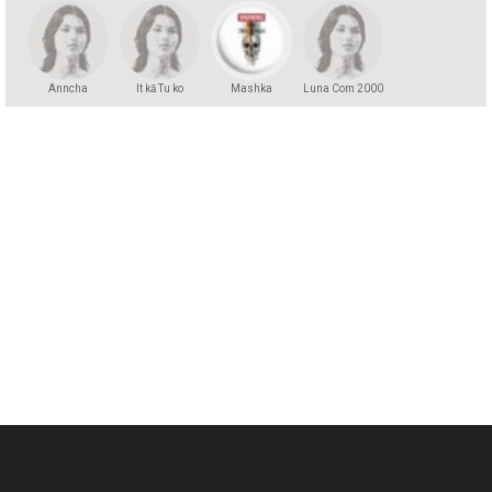
Anncha
It kā Tu ko
Mashka
Luna Com 2000
zinātu
Kakashka