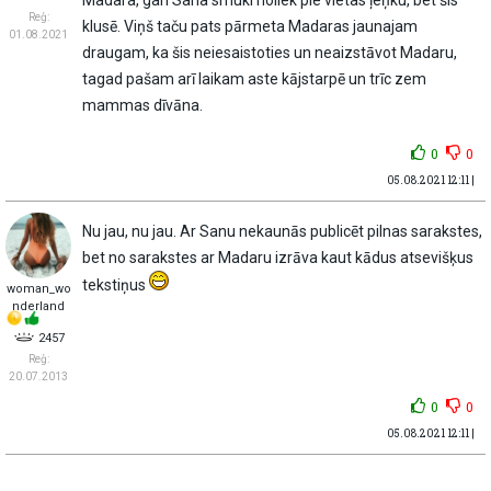
Reģ:
klusē. Viņš taču pats pārmeta Madaras jaunajam
01.08.2021
draugam, ka šis neiesaistoties un neaizstāvot Madaru,
tagad pašam arī laikam aste kājstarpē un trīc zem
mammas dīvāna.
0
0
05.08.2021 12:11 |
Nu jau, nu jau. Ar Sanu nekaunās publicēt pilnas sarakstes,
bet no sarakstes ar Madaru izrāva kaut kādus atsevišķus
tekstiņus
woman_wo
nderland
2457
Reģ:
20.07.2013
0
0
05.08.2021 12:11 |