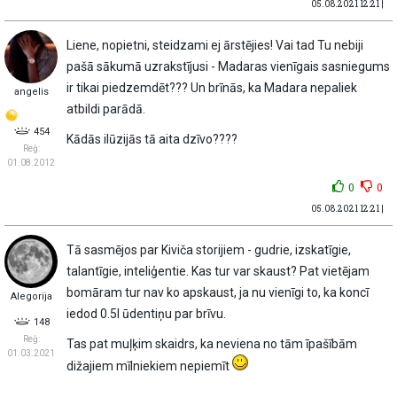
05.08.2021 12:21 |
Liene, nopietni, steidzami ej ārstējies! Vai tad Tu nebiji
pašā sākumā uzrakstījusi - Madaras vienīgais sasniegums
ir tikai piedzemdēt??? Un brīnās, ka Madara nepaliek
angelis
atbildi parādā.
454
Kādās ilūzijās tā aita dzīvo????
Reģ:
01.08.2012
0
0
05.08.2021 12:21 |
Tā sasmējos par Kiviča storijiem - gudrie, izskatīgie,
talantīgie, inteliģentie. Kas tur var skaust? Pat vietējam
bomāram tur nav ko apskaust, ja nu vienīgi to, ka koncī
Alegorija
iedod 0.5l ūdentiņu par brīvu.
148
Reģ:
Tas pat muļķim skaidrs, ka neviena no tām īpašībām
01.03.2021
dižajiem mīlniekiem nepiemīt