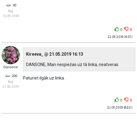
30
Reģ:
10.09.2018
0
0
21.05.2019 16:13 |
Kireeva_ @ 21.05.2019 16:13
DANSONE, Man nespiežas uz tā linka, neatveras
Dansone
200
Paturiet ilgāk uz linka.
Reģ:
21.05.2019
0
0
21.05.2019 18:20 |