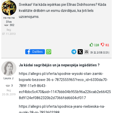
Sveikas! Vai kāda iepērkas pie Elīnas Didrihsones? Kāda
kvalitāte drēbēm un esmu dzirdējusi, ka ļoti liels
uzcenojums.
na na na
Dīva
302
Reģ:
07.11.2013
128
82
Dalīties
19.12.2018 11:13 |
Ja kādai sagribējās un ja nepaspēja iegādāties ?
https://allegro.pl/oferta/spodnie-wysoki-stan-zamki-
Laura J.
bojowki-bezowe-36-s-7872555965?reco_id=6330da70-
789f-11e9-8643-
3
Reģ:
ecf4bbc5c470&sid=1147bbb04b955b96a226cab2e66425
20.05.2019
8d9124ef0862320b2d7366fdd6604cf017
https://allegro.pl/oferta/spodnica-jeans-niebieska-na-
guziki-38-m-7853603388