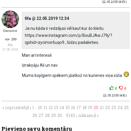
22.05.2019 14:39 |
fifa @ 22.05.2019 12:34
Ja nu kāda ir redzējusi vēl kaut kur šo kleitu
Dansone
https://www.instagram.com/p/BxuBJAwJ79j/?
200
igshid=zycimxr6uqo9 , lūdzu padalieties.
Reģ:
21.05.2019
Man arī interesē.
Izrakņāju Ali un nav.
Mums kopīgiem spēkiem jāatkož no kurienes viņa sūta.
0
0
22.05.2019 14:41 |
« iepriekšējā
1
10
11
12
13
14
15
16
17
18
19
20
21
22
23
24
25
|
..
26
27
28
29
30
5143
nākamā »
..
|
Pievieno savu komentāru