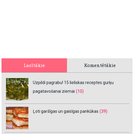
Lasītākie
Komentētākie
Uzpildi pagrabu! 15 lieliskas receptes gurķu
pagatavošanai ziemai
(10)
Ļoti garšīgas un gaisīgas pankūkas
(39)