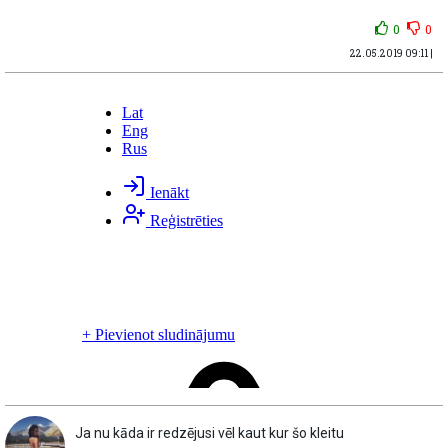
0
0
22.05.2019 09:11 |
Ja nu kāda ir redzējusi vēl kaut kur šo kleitu