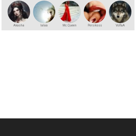
Akasha
lalaa
Mc.Queen
Persiksss
VolfaA