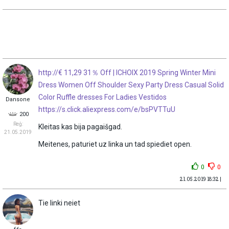
http://€ 11,29 31％ Off | ICHOIX 2019 Spring Winter Mini
Dress Women Off Shoulder Sexy Party Dress Casual Solid
Color Ruffle dresses For Ladies Vestidos
Dansone
https://s.click.aliexpress.com/e/bsPVTTuU
200
Reģ:
Kleitas kas bija pagaišgad.
21.05.2019
Meitenes, paturiet uz linka un tad spiediet open.
0
0
21.05.2019 18:32 |
Tie linki neiet