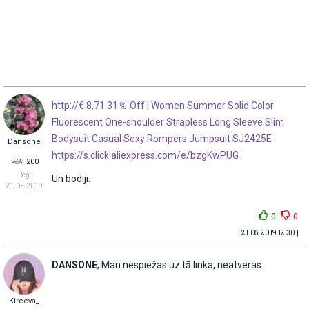
http://€ 8,71 31％ Off | Women Summer Solid Color
Fluorescent One-shoulder Strapless Long Sleeve Slim
Bodysuit Casual Sexy Rompers Jumpsuit SJ2425E
Dansone
https://s.click.aliexpress.com/e/bzgKwPUG
200
Reģ:
Un bodiji.
21.05.2019
0
0
21.05.2019 12:30 |
DANSONE
, Man nespiežas uz tā linka, neatveras
Kireeva_