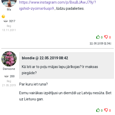
https://www.instagram.com/p/BxuBJAwJ79j/?
igshid=zycimxr6uqo9
, lūdzu padalieties.
fifa
3217
Reģ:
13.11.2011
0
0
22.05.2019 12:34 |
blondie @ 22.05.2019 08:42
Kā īsti ar to poļu mājas lapu jārīkojas? Ir maksas
Dansone
piegāde?
200
Reģ:
Par kuru iet runa?
21.05.2019
Esmu vairākas izpētījusi un diemžēl uz Latviju nesūta. Bet
uz Lietuvu gan.
0
0