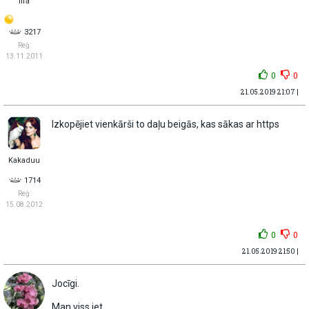
fifa
3217
Reģ:
13.11.2011
0
0
21.05.2019 21:07 |
Izkopējiet vienkārši to daļu beigās, kas sākas ar https
Kakaduu
1714
Reģ:
15.08.2012
0
0
21.05.2019 21:50 |
Jocīgi.
Man viss iet.