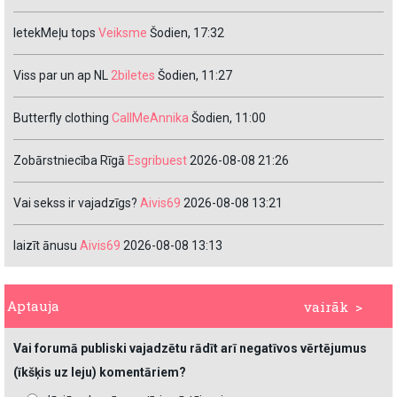
IetekMeļu tops
Veiksme
Šodien, 17:32
Viss par un ap NL
2biletes
Šodien, 11:27
Butterfly clothing
CallMeAnnika
Šodien, 11:00
Zobārstniecība Rīgā
Esgribuest
2026-08-08 21:26
Vai sekss ir vajadzīgs?
Aivis69
2026-08-08 13:21
laizīt ānusu
Aivis69
2026-08-08 13:13
Aptauja
vairāk >
Vai forumā publiski vajadzētu rādīt arī negatīvos vērtējumus
(īkšķis uz leju) komentāriem?