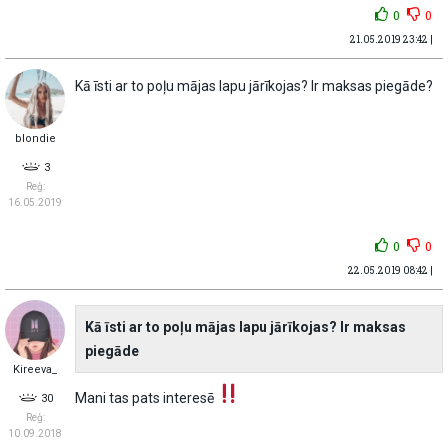
0
0
21.05.2019 23:42 |
Kā īsti ar to poļu mājas lapu jārīkojas? Ir maksas piegāde?
blondie
3
Reģ:
16.05.2019
0
0
22.05.2019 08:42 |
Kā īsti ar to poļu mājas lapu jārīkojas? Ir maksas
piegāde
Kireeva_
Mani tas pats interesē
30
Reģ:
10.09.2018