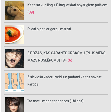
Kā taisīt kunilingu. Pilnīgi atklāti apķērīgiem puišiem.
(39)
Pildīti pipari ar gardu mērcīti
8 POZAS, KAS GARANTĒ ORGASMU (PLUS VIENS
MAZS NOSLĒPUMS) 18+
(6)
5 sieviešu vēderu veidi un padomi kā tos savest
kārtībā
Īso matu mode tendences (+bildes)