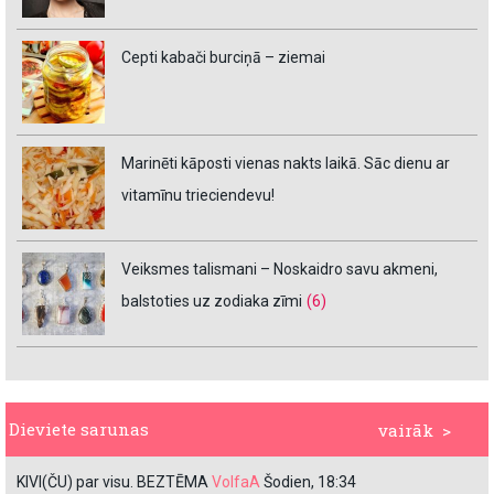
Cepti kabači burciņā – ziemai
Marinēti kāposti vienas nakts laikā. Sāc dienu ar
vitamīnu trieciendevu!
Veiksmes talismani – Noskaidro savu akmeni,
balstoties uz zodiaka zīmi
(6)
Dieviete sarunas
vairāk >
KIVI(ČU) par visu. BEZTĒMA
VolfaA
Šodien, 18:34