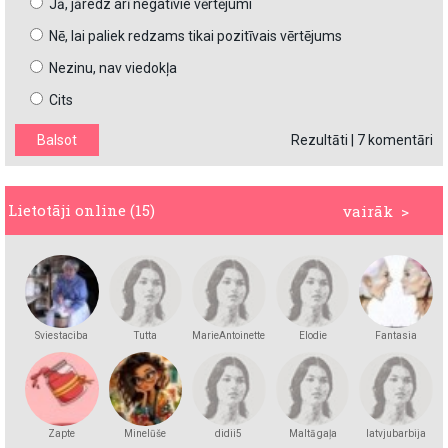
Jā, jāredz arī negatīvie vērtējumi
Nē, lai paliek redzams tikai pozitīvais vērtējums
Nezinu, nav viedokļa
Cits
Rezultāti
|
7 komentāri
Lietotāji online (15)
vairāk >
Sviestaciba
Tutta
MarieAntoinette
Elodie
Fantasia
Zapte
Minelūše
didii5
Maltā gaļa
latvjubarbija