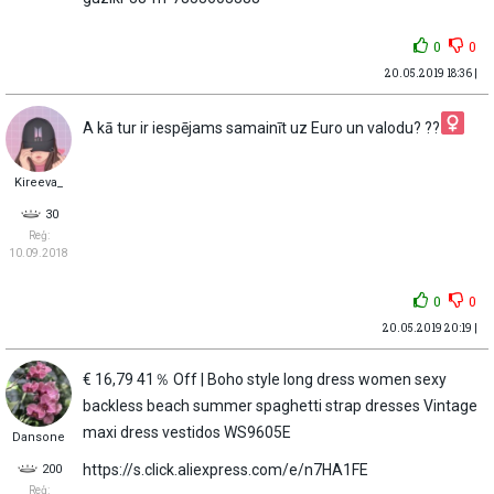
0
0
20.05.2019 18:36 |
A kā tur ir iespējams samainīt uz Euro un valodu? ??‍
Kireeva_
30
Reģ:
10.09.2018
0
0
20.05.2019 20:19 |
€ 16,79 41％ Off | Boho style long dress women sexy
backless beach summer spaghetti strap dresses Vintage
maxi dress vestidos WS9605E
Dansone
https://s.click.aliexpress.com/e/n7HA1FE
200
Reģ: