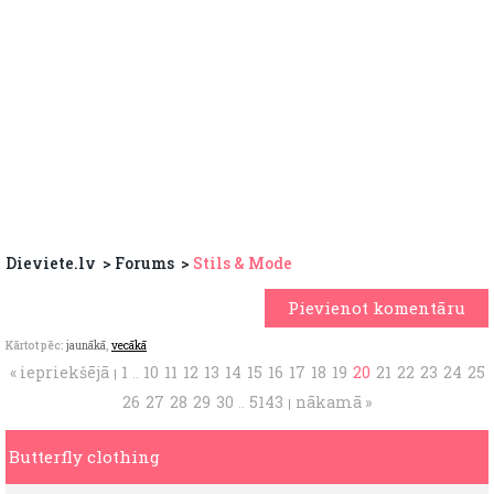
Dieviete.lv
Forums
Stils & Mode
Pievienot komentāru
Kārtot pēc:
jaunākā
,
vecākā
« iepriekšējā
1
10
11
12
13
14
15
16
17
18
19
20
21
22
23
24
25
|
..
26
27
28
29
30
5143
nākamā »
..
|
Butterfly clothing