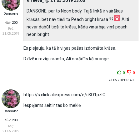
Kireeva_ @ 21.05.2019 23:00
DANSONE, par to Neon body. Tajā linkā ir vairākas
Dansone
krāsas, bet nav tieši tā Peach bright krāsa ??‍
Aliti
200
nevar dabūt tieši to krāsu, kāda viņai bija viņš peach
Reģ:
neon bright
21.05.2019
Es pieļauju, ka tā ir viņas pašas izdomāta krāsa.
Dzīvē ir rozīgi oranža, Alī norādīts kā orange.
0
0
21.05.2019 23:40 |
https://s.click.aliexpress.com/e/c3O1pzIC
Iespējams šeit ir tas ko meklē.
Dansone
200
Reģ:
21.05.2019