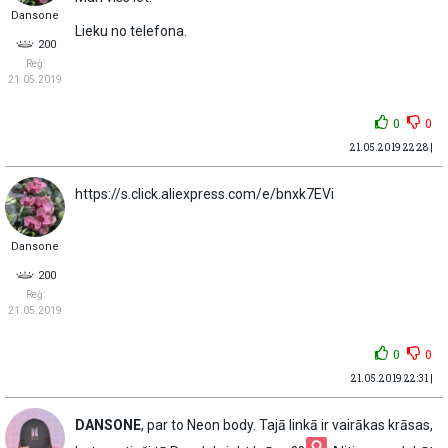
Dansone
Lieku no telefona.
200
Reģ:
21.05.2019
0
0
21.05.2019 22:28 |
https://s.click.aliexpress.com/e/bnxk7EVi
Dansone
200
Reģ:
21.05.2019
0
0
21.05.2019 22:31 |
DANSONE
, par to Neon body. Tajā linkā ir vairākas krāsas,