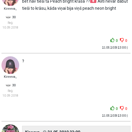
bet nav tieši tā Peach bright krāsa ??‍
Aliti nevar dabūt
tieši to krāsu, kāda viņai bija viņš peach neon bright
Kireeva_
30
Reģ:
10.09.2018
0
0
21.05.2019 23:00 |
?
Kireeva_
30
Reģ:
10.09.2018
0
0
21.05.2019 23:00 |